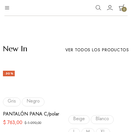
0
Eg
Tienda
de
Moda
ropa
New In
VER TODOS LOS PRODUCTOS
-30%
Gris
Negro
PANTALÓN PANA C/polar
Beige
Blanco
$
763,00
$
1.090,00
L
M
XL