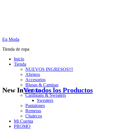
Eg Moda
Tienda de ropa
Inicio
Tienda
NUEVOS INGRESOS!!!
Abrigos
Accesorios
Blusas & Camisas
New In
Ver todos los Productos
Vestidos
Cardigans & Sweaters
Sweaters
Pantalones
Remeras
Chalecos
Mi Cuenta
PROMO