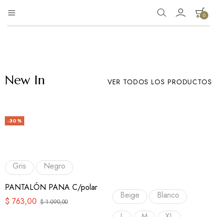
0
Eg
Tienda
de
Moda
ropa
New In
VER TODOS LOS PRODUCTOS
-30%
Gris
Negro
PANTALÓN PANA C/polar
Beige
Blanco
$
763,00
$
1.090,00
L
M
XL