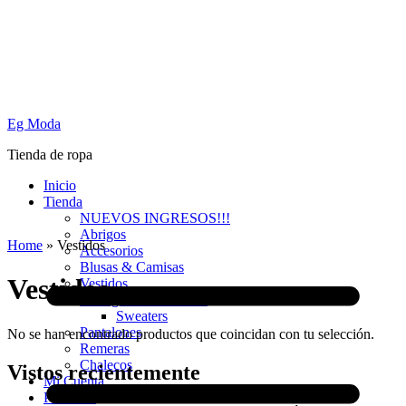
Eg Moda
Tienda de ropa
Inicio
Tienda
NUEVOS INGRESOS!!!
Abrigos
Home
»
Vestidos
Accesorios
Blusas & Camisas
Vestidos
Vestidos
Cardigans & Sweaters
Sweaters
Pantalones
No se han encontrado productos que coincidan con tu selección.
Remeras
Chalecos
Vistos recientemente
Mi Cuenta
PROMO