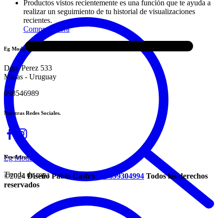
Productos vistos recientemente es una función que te ayuda a
realizar un seguimiento de tu historial de visualizaciones
recientes.
Comprar ahora
Eg Moda
Dgo. Perez 533
Minas - Uruguay
098546989
Nuestras Redes Sociales.
Newsletter
Eg Moda
Tienda de ropa
©2024
Diseño Pablo Castro
+59899304994
Todos los derechos
reservados