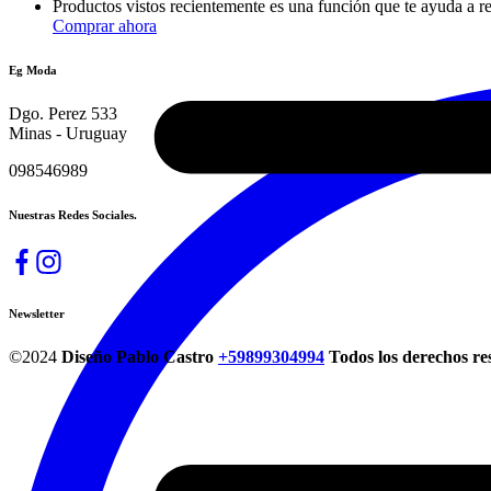
Productos vistos recientemente es una función que te ayuda a rea
Comprar ahora
Eg Moda
Dgo. Perez 533
Minas - Uruguay
098546989
Nuestras Redes Sociales.
Newsletter
©2024
Diseño Pablo Castro
+59899304994
Todos los derechos re