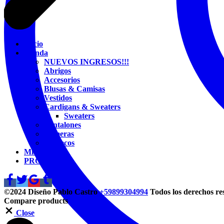
Inicio
Tienda
NUEVOS INGRESOS!!!
Abrigos
Accesorios
Blusas & Camisas
Vestidos
Cardigans & Sweaters
Sweaters
Pantalones
Remeras
Chalecos
Mi Cuenta
PROMO
©2024
Diseño Pablo Castro
+59899304994
Todos los derechos re
Compare products
Close