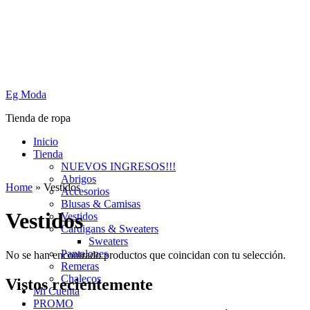
Eg Moda
Tienda de ropa
Inicio
Tienda
NUEVOS INGRESOS!!!
Abrigos
Home
»
Vestidos
Accesorios
Blusas & Camisas
Vestidos
Vestidos
Cardigans & Sweaters
Sweaters
Pantalones
No se han encontrado productos que coincidan con tu selección.
Remeras
Chalecos
Vistos recientemente
Mi Cuenta
PROMO