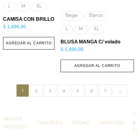
L
M
XL
Beige
Blanco
CAMISA CON BRILLO
$
1.490,00
L
M
XL
BLUSA MANGA C/ volado
AGREGAR AL CARRITO
$
1.490,00
AGREGAR AL CARRITO
1
2
3
4
5
6
7
→
C
NUEVOS
CHALECOS
PROMO
SWEATERS
&
INGRESOS
S