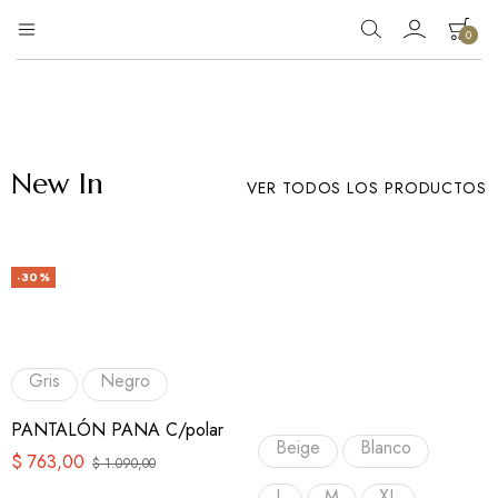
0
Eg
Tienda
de
Moda
ropa
New In
VER TODOS LOS PRODUCTOS
-30%
Gris
Negro
PANTALÓN PANA C/polar
Beige
Blanco
$
763,00
$
1.090,00
L
M
XL