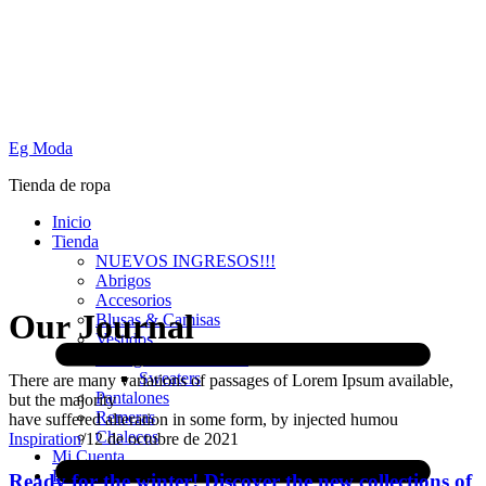
Eg Moda
Tienda de ropa
Inicio
Tienda
NUEVOS INGRESOS!!!
Abrigos
Accesorios
Our Journal
Blusas & Camisas
Vestidos
Cardigans & Sweaters
Sweaters
There are many variations of passages of Lorem Ipsum available,
Pantalones
but the majority
Remeras
have suffered alteration in some form, by injected humou
Chalecos
Inspiration
/
12 de octubre de 2021
Mi Cuenta
PROMO
Ready for the winter! Discover the new collections of