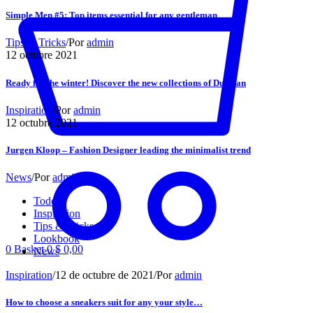
Simple Men #5: Top items essential for any gentleman
Tips & Tricks
/
Por
admin
12
octubre 2021
Ready for the winter! Discover the new collections of Durotan
Inspiration
/
Por
admin
12
octubre 2021
Jurgen Kloop – Fashion Designer leading the minimalist trend
News
/
Por
admin
Todo
Inspiration
Tips & Tricks
Lookbook
0
Basket
0
$
0,00
News
Inspiration
/
12 de octubre de 2021
/
Por
admin
How to choose a sneakers suit for any your style…