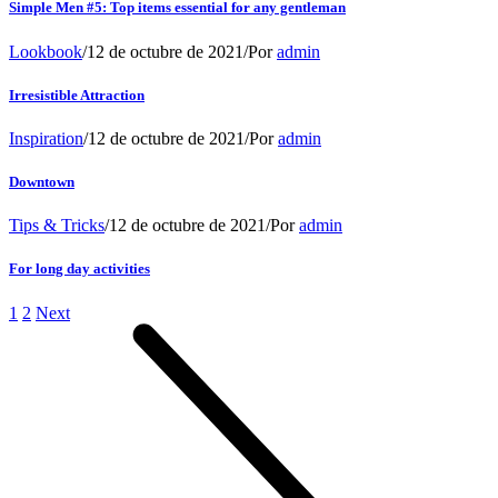
Simple Men #5: Top items essential for any gentleman
Lookbook
/
12 de octubre de 2021
/
Por
admin
Irresistible Attraction
Inspiration
/
12 de octubre de 2021
/
Por
admin
Downtown
Tips & Tricks
/
12 de octubre de 2021
/
Por
admin
For long day activities
1
2
Next