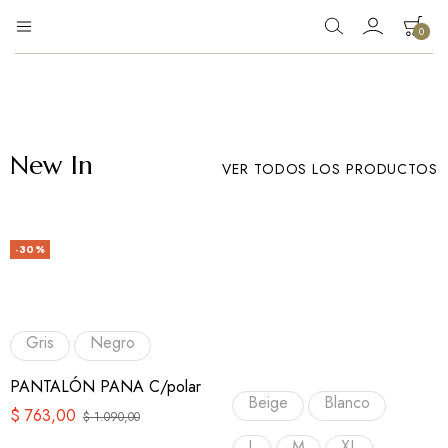
0
Eg
Tienda
de
Moda
ropa
New In
VER TODOS LOS PRODUCTOS
-30%
Gris
Negro
PANTALÓN PANA C/polar
Beige
Blanco
$
763,00
$
1.090,00
L
M
XL