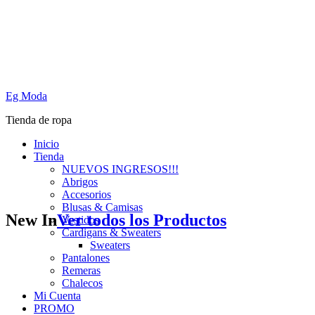
Eg Moda
Tienda de ropa
Inicio
Tienda
NUEVOS INGRESOS!!!
Abrigos
Accesorios
Blusas & Camisas
New In
Ver todos los Productos
Vestidos
Cardigans & Sweaters
Sweaters
Pantalones
Remeras
Chalecos
Mi Cuenta
PROMO