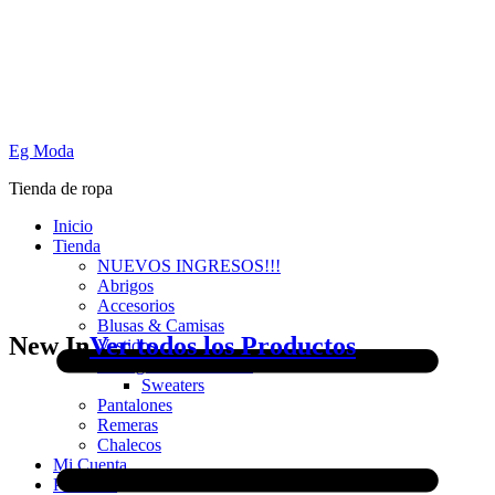
Eg Moda
Tienda de ropa
Inicio
Tienda
NUEVOS INGRESOS!!!
Abrigos
Accesorios
Blusas & Camisas
New In
Ver todos los Productos
Vestidos
Cardigans & Sweaters
Sweaters
Pantalones
Remeras
Chalecos
Mi Cuenta
PROMO