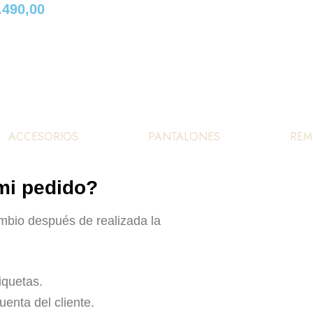
.490,00
ACCESORIOS
PANTALONES
REM
 mi pedido?
mbio después de realizada la
iquetas.
uenta del cliente.