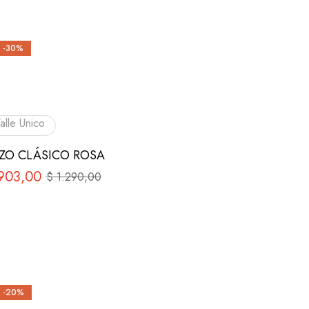
-30%
alle Unico
ZO CLÁSICO ROSA
903,00
$
1.290,00
-20%