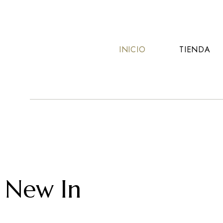
INICIO
TIENDA
Eg
Tienda
Moda
de
ropa
New In