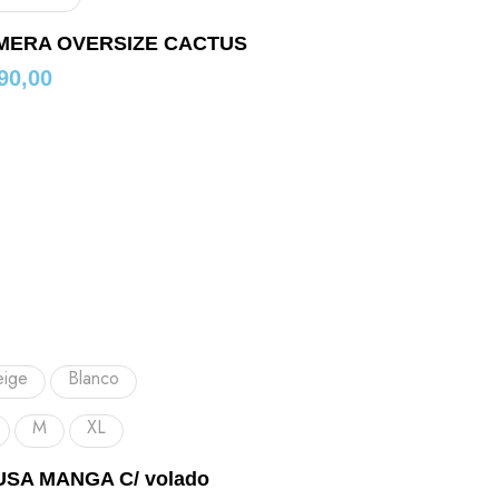
MERA OVERSIZE CACTUS
90,00
eige
Blanco
M
XL
USA MANGA C/ volado