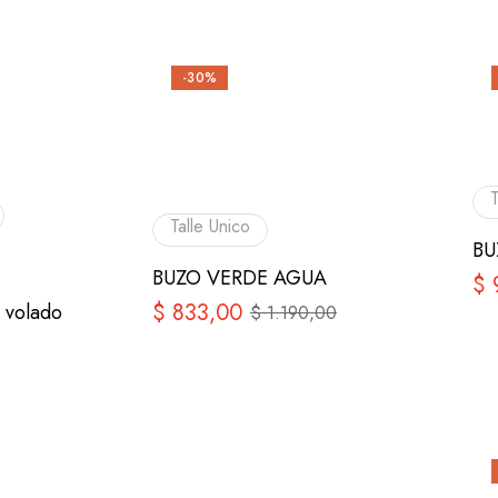
-30%
T
Talle Unico
BU
BUZO VERDE AGUA
$
$
833,00
volado
$
1.190,00