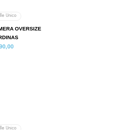
lle Unico
MERA OVERSIZE
RDINAS
90,00
lle Unico