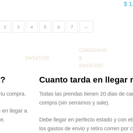
$
1
2
3
4
5
6
7
→
CARDIGANS
SWEATERS
&
SWEATERS
o?
Cuanto tarda en llegar
 tu compra.
Todas las prendas tienen 20 dias de ca
compra (sin serramos y sale).
en llegar a
e.
Debe llegar en perfecto estado y con et
los gastos de envio y retiro corren por c