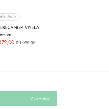
alle Unico
BRECAMISA VIYELA
ersize
72,00
$
1.090,00
View wishlist