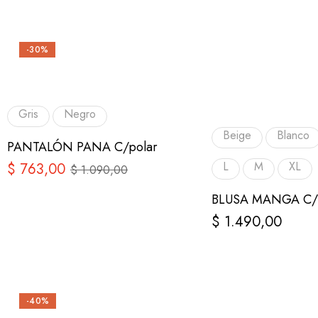
-30%
Gris
Negro
Beige
Blanco
PANTALÓN PANA C/polar
L
M
XL
$
763,00
$
1.090,00
BLUSA MANGA C/ 
$
1.490,00
-40%