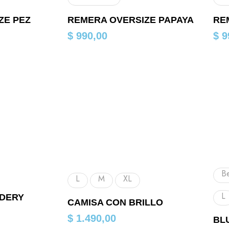
ZE PEZ
REMERA OVERSIZE PAPAYA
RE
$
990,00
$
9
B
L
M
XL
L
DERY
CAMISA CON BRILLO
$
1.490,00
BL