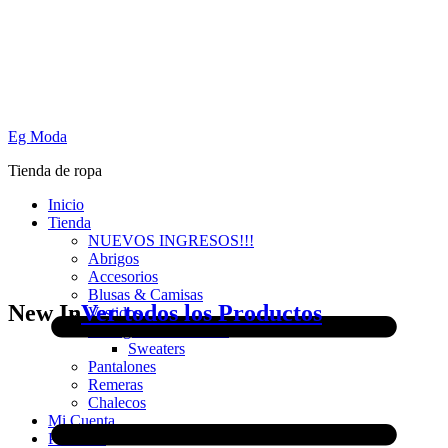
Eg Moda
Tienda de ropa
Inicio
Tienda
NUEVOS INGRESOS!!!
Abrigos
Accesorios
Blusas & Camisas
New In
Ver todos los Productos
Vestidos
Cardigans & Sweaters
Sweaters
Pantalones
Remeras
Chalecos
Mi Cuenta
PROMO