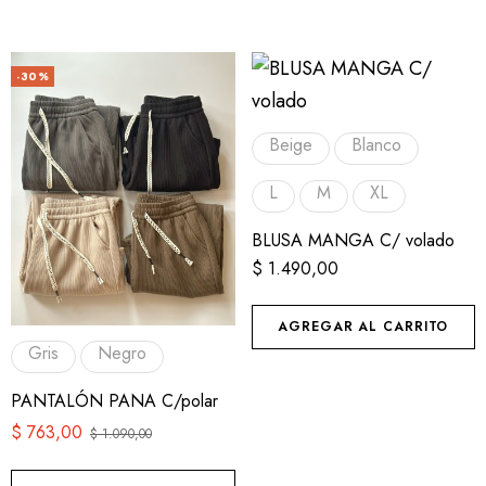
-30%
Beige
Blanco
L
M
XL
BLUSA MANGA C/ volado
$
1.490,00
AGREGAR AL CARRITO
Gris
Negro
PANTALÓN PANA C/polar
$
763,00
$
1.090,00