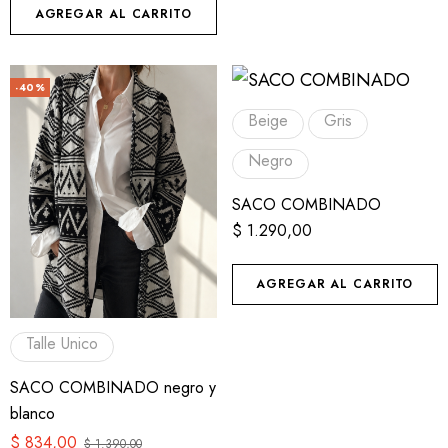
AGREGAR AL CARRITO
-40%
Beige
Gris
Negro
SACO COMBINADO
$
1.290,00
AGREGAR AL CARRITO
Talle Unico
SACO COMBINADO negro y
blanco
$
834,00
$
1.390,00