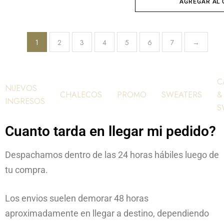
AGREGAR AL 
1
2
3
4
5
6
7
→
C
NUEVOS
CHALECOS
PROMO
SWEATERS
&
INGRESOS
S
Cuanto tarda en llegar mi pedido?
Despachamos dentro de las 24 horas hábiles luego de
tu compra.
Los envios suelen demorar 48 horas
aproximadamente en llegar a destino, dependiendo