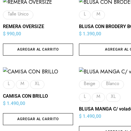
Talle Unico
L
M
REMERA OVERSIZE
BLUSA CON BRODERY 
$
990,00
$
1.390,00
AGREGAR AL CARRITO
AGREGAR AL 
L
M
XL
Beige
Blanco
L
M
XL
CAMISA CON BRILLO
$
1.490,00
BLUSA MANGA C/ volad
$
1.490,00
AGREGAR AL CARRITO