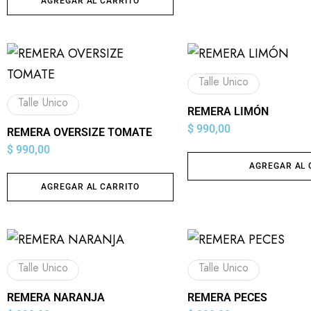
AGREGAR AL CARRITO
Talle Unico
Talle Unico
REMERA LIMÓN
$
990,00
REMERA OVERSIZE TOMATE
$
990,00
AGREGAR AL 
AGREGAR AL CARRITO
Talle Unico
Talle Unico
REMERA NARANJA
REMERA PECES