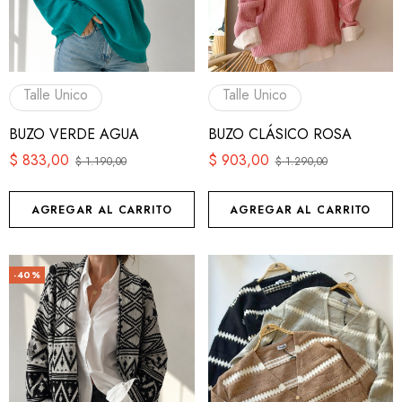
Talle Unico
Talle Unico
BUZO VERDE AGUA
BUZO CLÁSICO ROSA
$
833,00
$
903,00
$
1.190,00
$
1.290,00
AGREGAR AL CARRITO
AGREGAR AL CARRITO
-40%