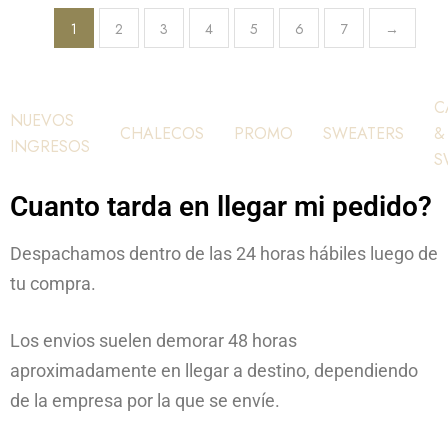
1
2
3
4
5
6
7
→
C
NUEVOS
CHALECOS
PROMO
SWEATERS
&
INGRESOS
S
Cuanto tarda en llegar mi pedido?
Despachamos dentro de las 24 horas hábiles luego de
tu compra.
Los envios suelen demorar 48 horas
aproximadamente en llegar a destino, dependiendo
de la empresa por la que se envíe.