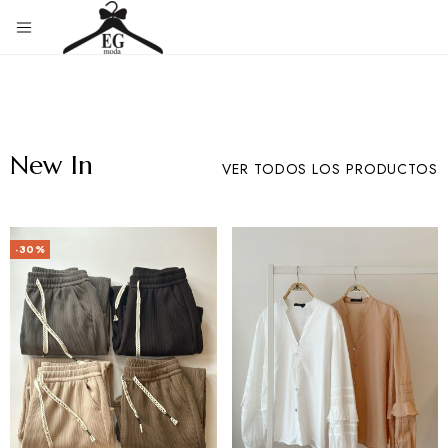
Eg
Tienda
de
Moda
ropa
New In
VER TODOS LOS PRODUCTOS
-30%