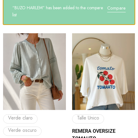
“BUZO HARLEM” has been added to the compare
Compare
list
Verde claro
Talle Unico
Verde oscuro
REMERA OVERSIZE