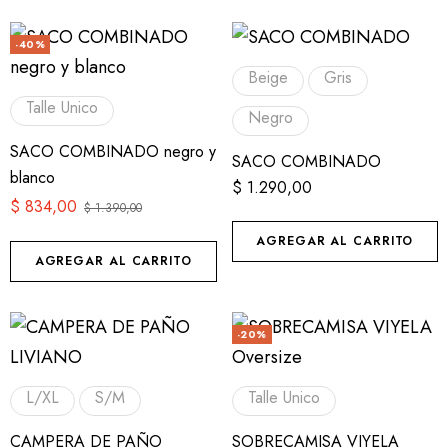
-40%
Beige
Gris
Talle Unico
Negro
SACO COMBINADO negro y
SACO COMBINADO
blanco
$
1.290,00
$
834,00
$
1.390,00
AGREGAR AL CARRITO
AGREGAR AL CARRITO
-20%
L/XL
S/M
Talle Unico
CAMPERA DE PAÑO
SOBRECAMISA VIYELA