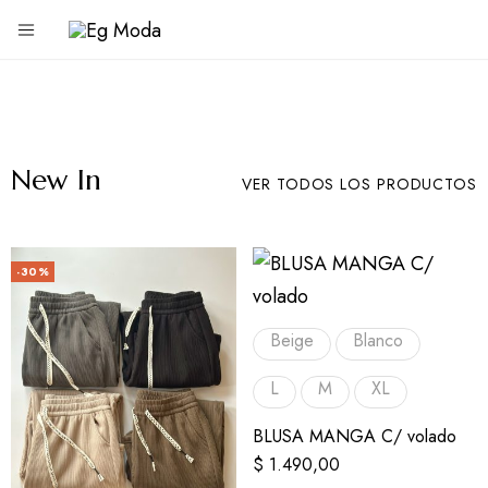
Eg
Tienda
de
Moda
ropa
New In
VER TODOS LOS PRODUCTOS
-30%
Beige
Blanco
L
M
XL
BLUSA MANGA C/ volado
$
1.490,00