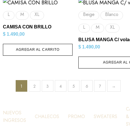
L
M
XL
Beige
Blanco
L
M
XL
CAMISA CON BRILLO
$
1.490,00
BLUSA MANGA C/ vola
$
1.490,00
AGREGAR AL CARRITO
AGREGAR AL 
1
2
3
4
5
6
7
→
C
NUEVOS
CHALECOS
PROMO
SWEATERS
&
INGRESOS
S