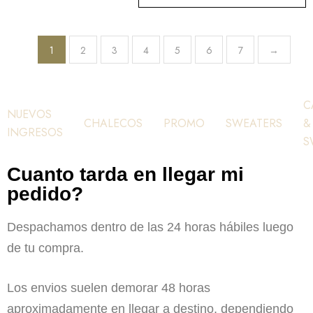
1
2
3
4
5
6
7
→
C
NUEVOS
CHALECOS
PROMO
SWEATERS
&
INGRESOS
S
Cuanto tarda en llegar mi
pedido?
Despachamos dentro de las 24 horas hábiles luego
de tu compra.
Los envios suelen demorar 48 horas
aproximadamente en llegar a destino, dependiendo