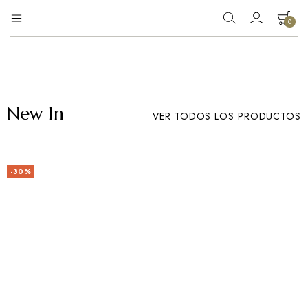
0
Eg
Tienda
de
Moda
ropa
New In
VER TODOS LOS PRODUCTOS
-30%