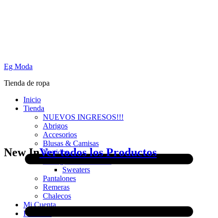
Eg Moda
Tienda de ropa
Inicio
Tienda
NUEVOS INGRESOS!!!
Abrigos
Accesorios
Blusas & Camisas
New In
Ver todos los Productos
Vestidos
Cardigans & Sweaters
Sweaters
Pantalones
Remeras
Chalecos
Mi Cuenta
PROMO