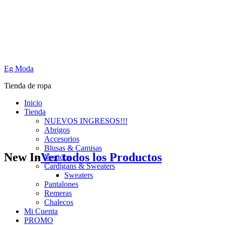
Eg Moda
Tienda de ropa
Inicio
Tienda
NUEVOS INGRESOS!!!
Abrigos
Accesorios
Blusas & Camisas
New In
Ver todos los Productos
Vestidos
Cardigans & Sweaters
Sweaters
Pantalones
Remeras
Chalecos
Mi Cuenta
PROMO