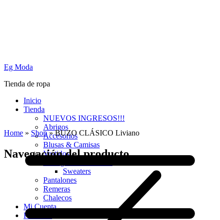
Eg Moda
Tienda de ropa
Inicio
Tienda
NUEVOS INGRESOS!!!
Abrigos
Home
»
Shop
»
BUZO CLÁSICO Liviano
Accesorios
Blusas & Camisas
Navegación del producto
Vestidos
Cardigans & Sweaters
Sweaters
Pantalones
Remeras
Chalecos
Mi Cuenta
PROMO