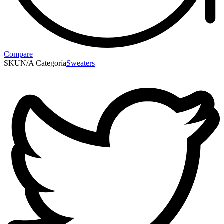
Compare
SKU
N/A
Categoría
Sweaters