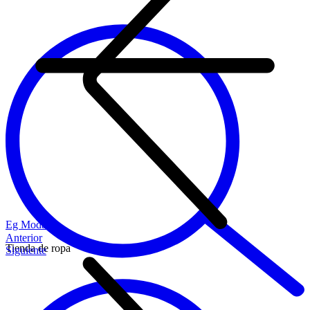
Eg Moda
Anterior
Tienda de ropa
Siguiente