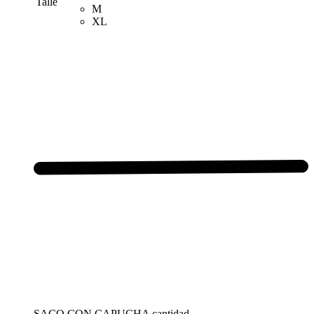
Talle
M
XL
SACO CON CAPUCHA cantidad