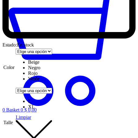
Estado:
En stock
Beige
Color
Negro
Rojo
Verde
L
XL
0
Basket
0
$
0,00
Limpiar
Talle