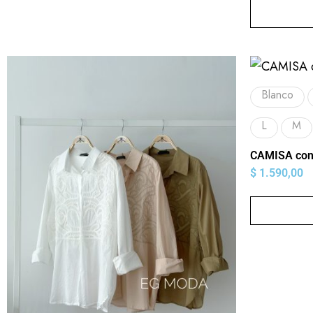
Blanco
L
M
CAMISA con 
$
1.590,00