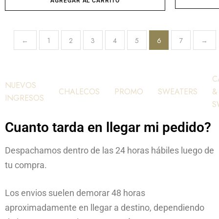
AGREGAR AL CARRITO
←
1
2
3
4
5
6
7
→
C
NUEVOS
CHALECOS
PROMO
SWEATERS
&
INGRESOS
S
Cuanto tarda en llegar mi pedido?
Despachamos dentro de las 24 horas hábiles luego de
tu compra.
Los envios suelen demorar 48 horas
aproximadamente en llegar a destino, dependiendo