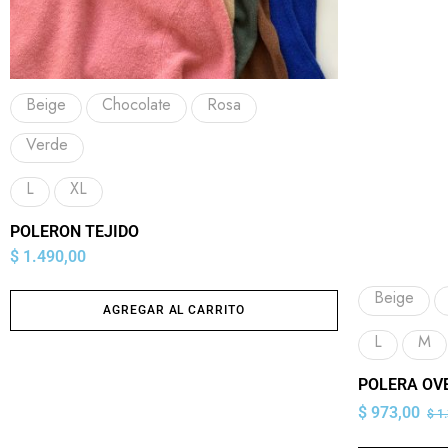
Beige
Chocolate
Rosa
Verde
L
XL
POLERON TEJIDO
$
1.490,00
Beige
AGREGAR AL CARRITO
L
M
POLERA OV
$
973,00
$
1.