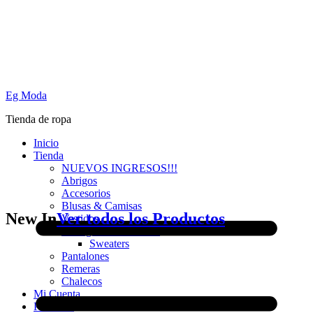
Eg Moda
Tienda de ropa
Inicio
Tienda
NUEVOS INGRESOS!!!
Abrigos
Accesorios
Blusas & Camisas
New In
Ver todos los Productos
Vestidos
Cardigans & Sweaters
Sweaters
Pantalones
Remeras
Chalecos
Mi Cuenta
PROMO