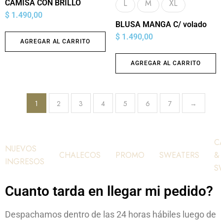
L
M
XL
CAMISA CON BRILLO
$
1.490,00
BLUSA MANGA C/ volado
$
1.490,00
AGREGAR AL CARRITO
AGREGAR AL CARRITO
1
2
3
4
5
6
7
→
C
NUEVOS
CHALECOS
PROMO
SWEATERS
&
INGRESOS
S
Cuanto tarda en llegar mi pedido?
Despachamos dentro de las 24 horas hábiles luego de