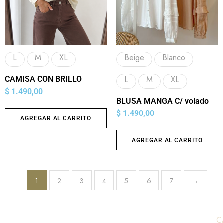
L
M
XL
Beige
Blanco
L
M
XL
CAMISA CON BRILLO
$
1.490,00
BLUSA MANGA C/ volado
$
1.490,00
AGREGAR AL CARRITO
AGREGAR AL CARRITO
1
2
3
4
5
6
7
→
C