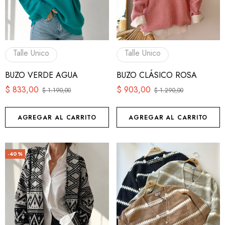
Talle Unico
Talle Unico
BUZO VERDE AGUA
BUZO CLÁSICO ROSA
$
833,00
$
903,00
$
1.190,00
$
1.290,00
AGREGAR AL CARRITO
AGREGAR AL CARRITO
-40%