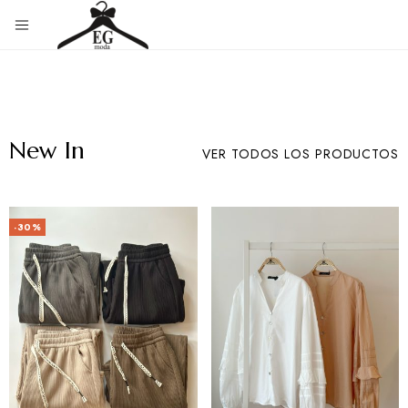
Eg
Tienda
de
Moda
ropa
New In
VER TODOS LOS PRODUCTOS
-30%