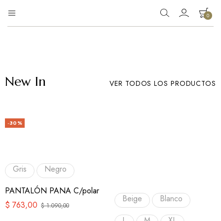
0
Eg
Tienda
de
Moda
ropa
New In
VER TODOS LOS PRODUCTOS
-30%
Gris
Negro
PANTALÓN PANA C/polar
Beige
Blanco
$
763,00
$
1.090,00
L
M
XL