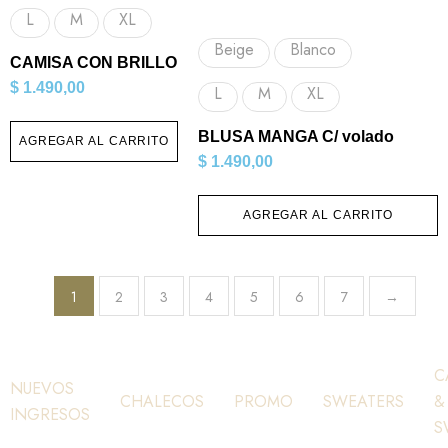
L
M
XL
Beige
Blanco
CAMISA CON BRILLO
$
1.490,00
L
M
XL
BLUSA MANGA C/ volado
AGREGAR AL CARRITO
$
1.490,00
AGREGAR AL CARRITO
1
2
3
4
5
6
7
→
C
NUEVOS
CHALECOS
PROMO
SWEATERS
&
INGRESOS
S