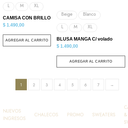
L
M
XL
Beige
Blanco
CAMISA CON BRILLO
$
1.490,00
L
M
XL
BLUSA MANGA C/ volado
AGREGAR AL CARRITO
$
1.490,00
AGREGAR AL CARRITO
1
2
3
4
5
6
7
→
C
NUEVOS
CHALECOS
PROMO
SWEATERS
&
INGRESOS
S