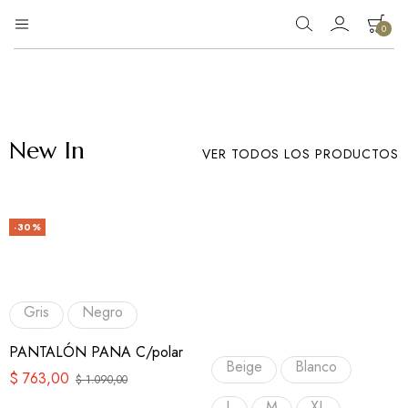
0
Eg
Tienda
de
Moda
ropa
New In
VER TODOS LOS PRODUCTOS
-30%
Gris
Negro
PANTALÓN PANA C/polar
Beige
Blanco
$
763,00
$
1.090,00
L
M
XL