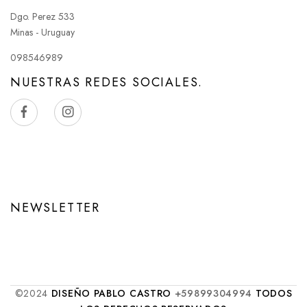
pueden
pueden
Dgo. Perez 533
elegir
Minas - Uruguay
elegir
en
en
098546989
la
la
NUESTRAS REDES SOCIALES.
página
página
de
de
producto
producto
NEWSLETTER
©2024
DISEÑO PABLO CASTRO
+59899304994
TODOS