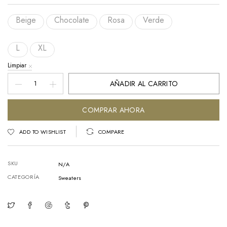
Beige
Chocolate
Rosa
Verde
L
XL
Limpiar
POLERON
AÑADIR AL CARRITO
TEJIDO
cantidad
COMPRAR AHORA
ADD TO WISHLIST
COMPARE
SKU
N/A
CATEGORÍA
Sweaters