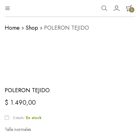
0
Eg
Tienda
Home
»
Shop
»
POLERON TEJIDO
de
Moda
ropa
POLERON TEJIDO
$
1.490,00
Estado:
En stock
Talle normales